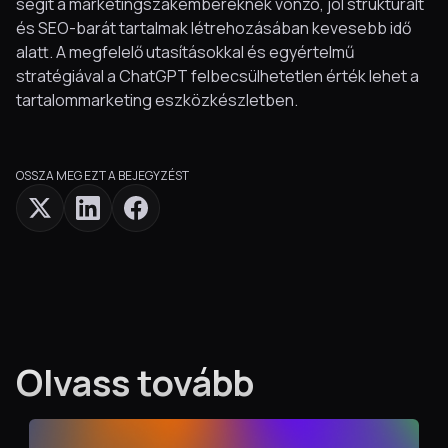
segít a marketingszakembereknek vonzó, jól strukturált
és SEO-barát tartalmak létrehozásában kevesebb idő
alatt. A megfelelő utasításokkal és egyértelmű
stratégiával a ChatGPT felbecsülhetetlen érték lehet a
tartalommarketing eszközkészletben.
OSSZA MEG EZT A BEJEGYZÉST
Olvass tovább