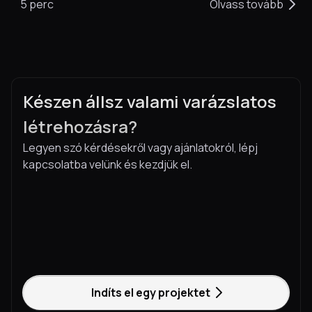
5 perc
Olvass tovább
Készen állsz valami varázslatos
létrehozásra?
Legyen szó kérdésekről vagy ajánlatokról, lépj
kapcsolatba velünk és kezdjük el.
Indíts el egy projektet