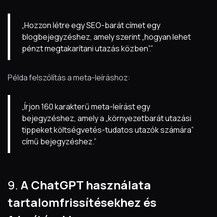
„Hozzon létre egy SEO-barát címet egy
blogbejegyzéshez, amely szerint „hogyan lehet
pénzt megtakarítani utazás közben”.”
Példa felszólítás a meta-leíráshoz:
„Írjon 160 karakterű meta-leírást egy
bejegyzéshez, amely a „környezetbarát utazási
tippeket költségvetés-tudatos utazók számára”
című bejegyzéshez.”
9.
A ChatGPT használata
tartalomfrissítésekhez és