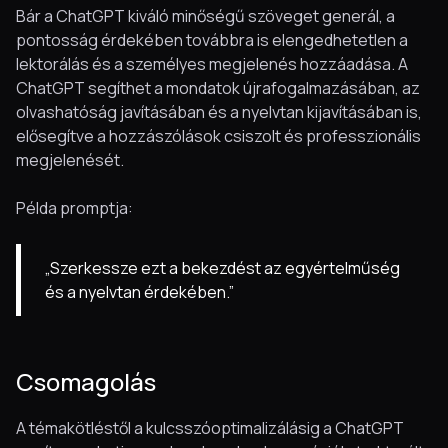
Bár a ChatGPT kiváló minőségű szöveget generál, a
pontosság érdekében továbbra is elengedhetetlen a
lektorálás és a személyes megjelenés hozzáadása. A
ChatGPT segíthet a mondatok újrafogalmazásában, az
olvashatóság javításában és a nyelvtan kijavításában is,
elősegítve a hozzászólások csiszolt és professzionális
megjelenését.
Példa promptja:
„Szerkessze ezt a bekezdést az egyértelműség
és a nyelvtan érdekében.”
Csomagolás
A témakötléstől a kulcsszóoptimalizálásig a ChatGPT